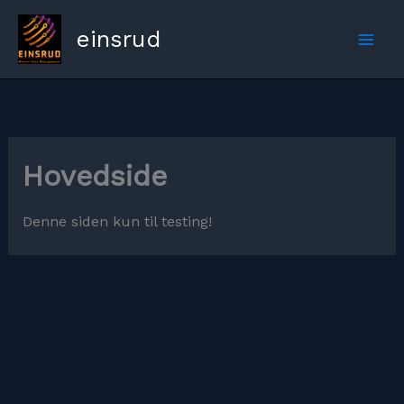
Hopp
rett
einsrud
til
innholdet
Hovedside
Denne siden kun til testing!